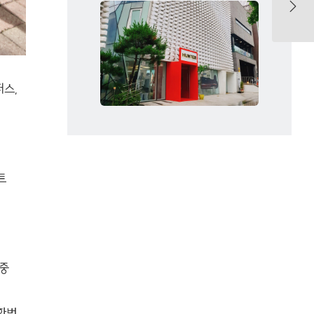
퍼스,
트
 중
한번